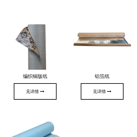
编织铜版纸
铝箔纸
见详情
见详情