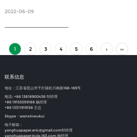
2022-06-09
1
2
3
4
5
6
›
››
联系信息
地址：江苏省昆山市千灯镇松川南路168-169号
电话: +86 13818900438 邹经理
+86 19155059188 杨经理
+86 13311919158 王总
Skype：wenxinwukui
电子邮箱：
yanghuapaper.eric@gmail.com
邹经理
yanghuapaper@vip.163.com
杨经理